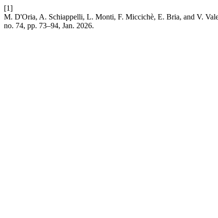
[1]
M. D'Oria, A. Schiappelli, L. Monti, F. Miccichè, E. Bria, and V. Val
no. 74, pp. 73–94, Jan. 2026.